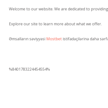
Welcome to our website. We are dedicated to providing 
Explore our site to learn more about what we offer.
Əmsalların səviyyəsi
Mostbet
istifadəçilərinə daha sərfə
crazy time live casino
winorio casino
winorio casino
winorio casino
%8401783224454554%
moonwin
boostwinuz.com
moonwin
azboostwin.com
Herospin Australia
Herospin casino
Herospin Casino
fat fruit
Herospin ελλάδα