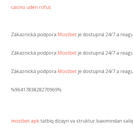
casino uden rofus
Zákaznická podpora
Mostbet
je dostupná 24/7 a reagu
Zákaznická podpora
Mostbet
je dostupná 24/7 a reagu
Zákaznická podpora
Mostbet
je dostupná 24/7 a reagu
%9641783828270969%
rajbet casino
мелбет
1xbet
valor casino
valor casino
alvynn
1red
alvynn
alvynn
alvynn
alvynn
alvynn
alvynn
alvynn
mostbet apk
tətbiq dizayn və struktur baxımından səliqə