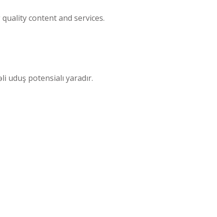
quality content and services.
li uduş potensialı yaradır.