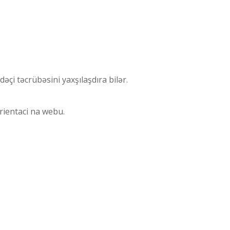
əçi təcrübəsini yaxşılaşdıra bilər.
ientaci na webu.