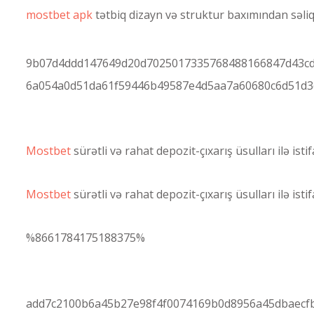
mostbet apk
tətbiq dizayn və struktur baxımından səliqə
alvynn
alvynn
alvynn
wildsino casino france
1xbet kz
wildsino login
wildsino casino online
9b07d4ddd147649d20d7025017335768488166847d43cd
6a054a0d51da61f59446b49587e4d5aa7a60680c6d51d3
wildsino casino login
Mostbet
sürətli və rahat depozit-çıxarış üsulları ilə isti
Mostbet
sürətli və rahat depozit-çıxarış üsulları ilə isti
%8661784175188375%
add7c2100b6a45b27e98f4f0074169b0d8956a45dbaecfb