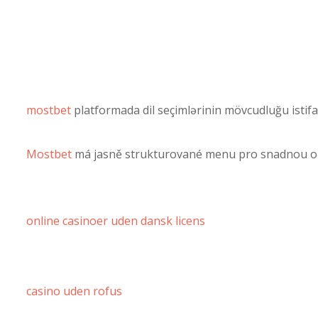
Herospin
Herospin Casino
Herospin casino
mostbet
platformada dil seçimlərinin mövcudluğu istifad
Mostbet
má jasně strukturované menu pro snadnou or
online casinoer uden dansk licens
Herospin login
Herospin
Herospin
Herospin casino
Dexsport
https://reybetsoficial.com
Roletto Official
casino uden rofus