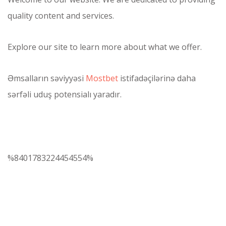
quality content and services.
Explore our site to learn more about what we offer.
Əmsalların səviyyəsi
Mostbet
istifadəçilərinə daha
sərfəli uduş potensialı yaradır.
crazy time live casino
winorio casino
winorio casino
winorio casino
%8401783224454554%
moonwin
boostwinuz.com
moonwin
azboostwin.com
Herospin Australia
Herospin casino
Herospin Casino
fat fruit
Herospin ελλάδα