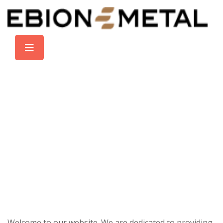
Welcome to our website. We are dedicated to providing