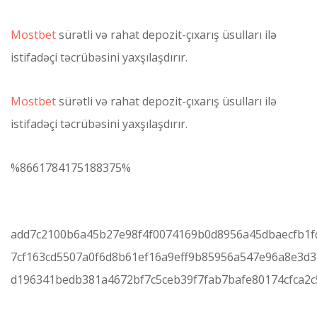
wildsino casino login
Mostbet
sürətli və rahat depozit-çıxarış üsulları ilə
istifadəçi təcrübəsini yaxşılaşdırır.
Mostbet
sürətli və rahat depozit-çıxarış üsulları ilə
istifadəçi təcrübəsini yaxşılaşdırır.
%8661784175188375%
add7c2100b6a45b27e98f4f0074169b0d8956a45dbaecfb1f
7cf163cd5507a0f6d8b61ef16a9eff9b85956a547e96a8e3d
d196341bedb381a4672bf7c5ceb39f7fab7bafe80174cfca2