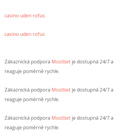
Herospin login
Herospin
Herospin
Herospin casino
Dexsport
https://reybetsoficial.com
Roletto Official
casino uden rofus
casino uden rofus
Zákaznická podpora
Mostbet
je dostupná 24/7 a
reaguje poměrně rychle.
Zákaznická podpora
Mostbet
je dostupná 24/7 a
reaguje poměrně rychle.
Zákaznická podpora
Mostbet
je dostupná 24/7 a
reaguje poměrně rychle.