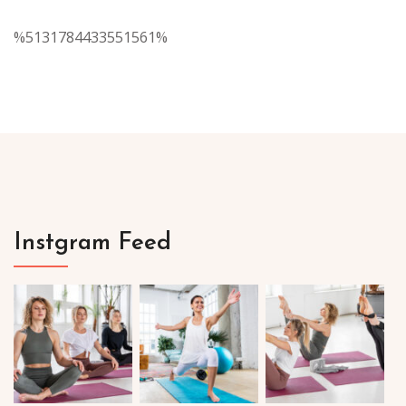
%5131784433551561%
Instgram Feed