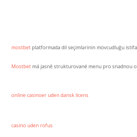
Herospin
Herospin Casino
Herospin casino
mostbet
platformada dil seçimlərinin mövcudluğu istifad
Mostbet
má jasně strukturované menu pro snadnou or
online casinoer uden dansk licens
Herospin login
Herospin
Herospin
Herospin casino
Dexsport
https://reybetsoficial.com
Roletto Official
casino uden rofus