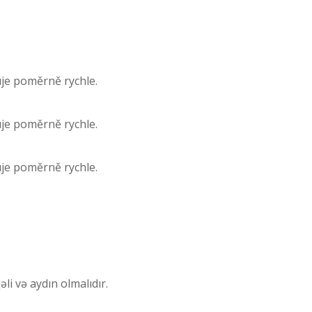
je poměrně rychle.
je poměrně rychle.
je poměrně rychle.
li və aydın olmalıdır.