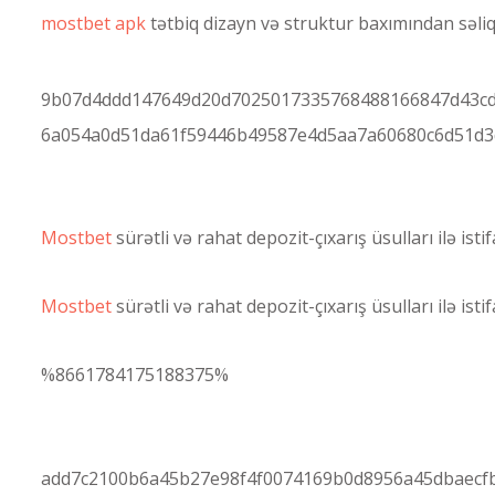
mostbet apk
tətbiq dizayn və struktur baxımından səliqə
alvynn
alvynn
alvynn
wildsino casino france
1xbet kz
wildsino login
wildsino casino online
9b07d4ddd147649d20d7025017335768488166847d43cd
6a054a0d51da61f59446b49587e4d5aa7a60680c6d51d3
wildsino casino login
Mostbet
sürətli və rahat depozit-çıxarış üsulları ilə isti
Mostbet
sürətli və rahat depozit-çıxarış üsulları ilə isti
%8661784175188375%
add7c2100b6a45b27e98f4f0074169b0d8956a45dbaecfb