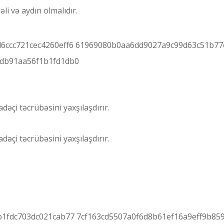
li və aydın olmalıdır.
6ccc721cec4260eff6 61969080b0aa6dd9027a9c99d63c51b7
db91aa56f1b1fd1db0
fadəçi təcrübəsini yaxşılaşdırır.
fadəçi təcrübəsini yaxşılaşdırır.
1fdc703dc021cab77 7cf163cd5507a0f6d8b61ef16a9eff9b8