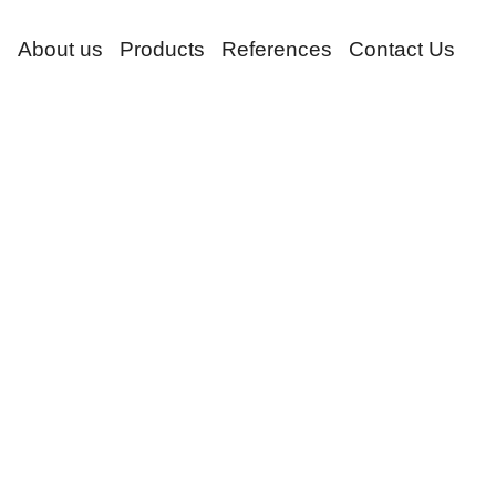
e
About us
Products
References
Contact Us