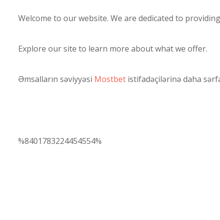
Welcome to our website. We are dedicated to providing 
Explore our site to learn more about what we offer.
Əmsalların səviyyəsi
Mostbet
istifadəçilərinə daha sərfə
crazy time live casino
winorio casino
winorio casino
winorio casino
%8401783224454554%
moonwin
boostwinuz.com
moonwin
azboostwin.com
Herospin Australia
Herospin casino
Herospin Casino
fat fruit
Herospin ελλάδα