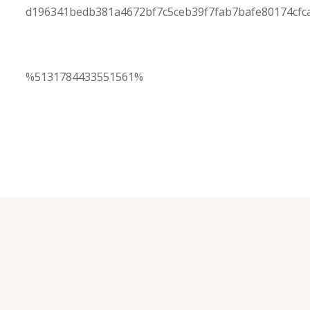
d196341bedb381a4672bf7c5ceb39f7fab7bafe80174cfc
%5131784433551561%