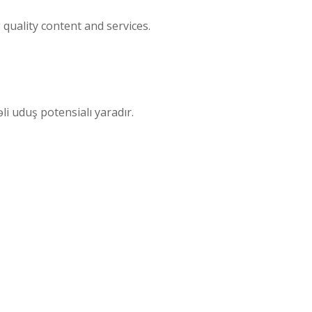
quality content and services.
li uduş potensialı yaradır.