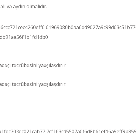
li və aydın olmalıdır.
6ccc721cec4260eff6 61969080b0aa6dd9027a9c99d63c51b7
db91aa56f1b1fd1db0
fadəçi təcrübəsini yaxşılaşdırır.
fadəçi təcrübəsini yaxşılaşdırır.
1fdc703dc021cab77 7cf163cd5507a0f6d8b61ef16a9eff9b8