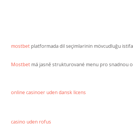
Herospin
Herospin Casino
Herospin casino
mostbet
platformada dil seçimlərinin mövcudluğu istifad
Mostbet
má jasně strukturované menu pro snadnou or
online casinoer uden dansk licens
Herospin login
Herospin
Herospin
Herospin casino
Dexsport
https://reybetsoficial.com
Roletto Official
casino uden rofus