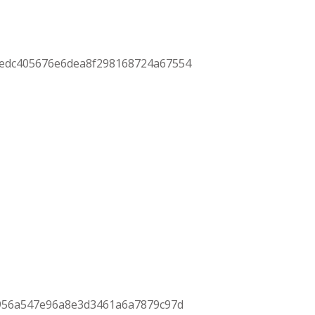
7edc405676e6dea8f298168724a67554
5956a547e96a8e3d3461a6a7879c97d