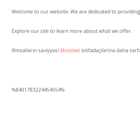
Welcome to our website. We are dedicated to providing 
Explore our site to learn more about what we offer.
Əmsalların səviyyəsi
Mostbet
istifadəçilərinə daha sərfə
crazy time live casino
winorio casino
winorio casino
winorio casino
%8401783224454554%
moonwin
boostwinuz.com
moonwin
azboostwin.com
Herospin Australia
Herospin casino
Herospin Casino
fat fruit
Herospin ελλάδα