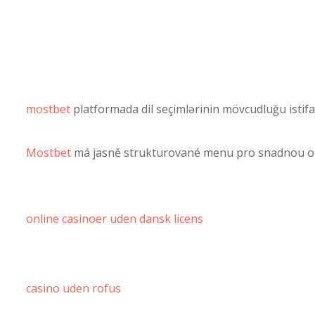
Herospin
Herospin Casino
Herospin casino
mostbet
platformada dil seçimlərinin mövcudluğu istifad
Mostbet
má jasně strukturované menu pro snadnou or
online casinoer uden dansk licens
Herospin login
Herospin
Herospin
Herospin casino
Dexsport
https://reybetsoficial.com
Roletto Official
casino uden rofus