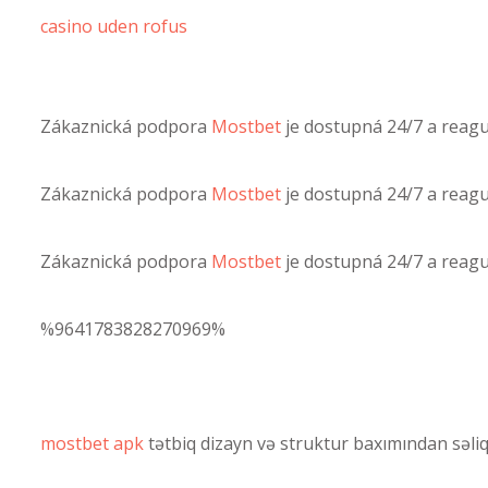
casino uden rofus
Zákaznická podpora
Mostbet
je dostupná 24/7 a reagu
Zákaznická podpora
Mostbet
je dostupná 24/7 a reagu
Zákaznická podpora
Mostbet
je dostupná 24/7 a reagu
%9641783828270969%
rajbet casino
мелбет
1xbet
valor casino
valor casino
alvynn
1red
alvynn
alvynn
alvynn
alvynn
alvynn
alvynn
alvynn
mostbet apk
tətbiq dizayn və struktur baxımından səliqə