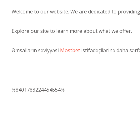
Welcome to our website. We are dedicated to providing 
Explore our site to learn more about what we offer.
Əmsalların səviyyəsi
Mostbet
istifadəçilərinə daha sərfə
crazy time live casino
winorio casino
winorio casino
winorio casino
%8401783224454554%
moonwin
boostwinuz.com
moonwin
azboostwin.com
Herospin Australia
Herospin casino
Herospin Casino
fat fruit
Herospin ελλάδα