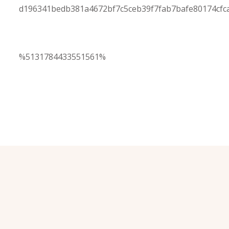
d196341bedb381a4672bf7c5ceb39f7fab7bafe80174cfc
%5131784433551561%