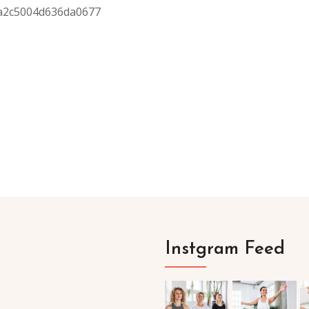
a2c5004d636da0677
Instgram Feed