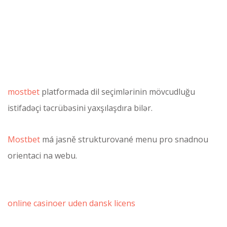
Herospin
Herospin Casino
Herospin casino
mostbet
platformada dil seçimlərinin mövcudluğu
istifadəçi təcrübəsini yaxşılaşdıra bilər.
Mostbet
má jasně strukturované menu pro snadnou
orientaci na webu.
online casinoer uden dansk licens