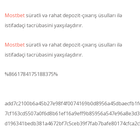
wildsino casino login
Mostbet
sürətli və rahat depozit-çıxarış üsulları ilə
istifadəçi təcrübəsini yaxşılaşdırır.
Mostbet
sürətli və rahat depozit-çıxarış üsulları ilə
istifadəçi təcrübəsini yaxşılaşdırır.
%8661784175188375%
add7c2100b6a45b27e98f4f0074169b0d8956a45dbaecfb1f
7cf163cd5507a0f6d8b61ef16a9eff9b85956a547e96a8e3d
d196341bedb381a4672bf7c5ceb39f7fab7bafe80174cfca2