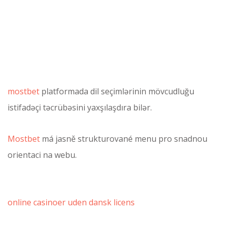
Herospin
Herospin Casino
Herospin casino
mostbet
platformada dil seçimlərinin mövcudluğu
istifadəçi təcrübəsini yaxşılaşdıra bilər.
Mostbet
má jasně strukturované menu pro snadnou
orientaci na webu.
online casinoer uden dansk licens