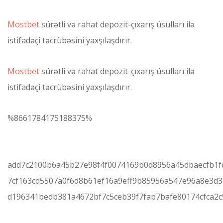
wildsino casino login
Mostbet
sürətli və rahat depozit-çıxarış üsulları ilə
istifadəçi təcrübəsini yaxşılaşdırır.
Mostbet
sürətli və rahat depozit-çıxarış üsulları ilə
istifadəçi təcrübəsini yaxşılaşdırır.
%8661784175188375%
add7c2100b6a45b27e98f4f0074169b0d8956a45dbaecfb1f
7cf163cd5507a0f6d8b61ef16a9eff9b85956a547e96a8e3d
d196341bedb381a4672bf7c5ceb39f7fab7bafe80174cfca2