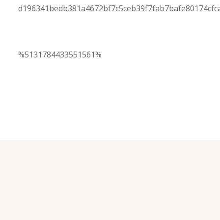
d196341bedb381a4672bf7c5ceb39f7fab7bafe80174cfc
%5131784433551561%