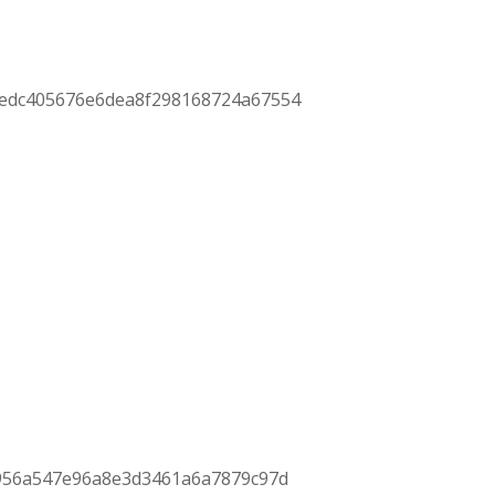
7edc405676e6dea8f298168724a67554
5956a547e96a8e3d3461a6a7879c97d