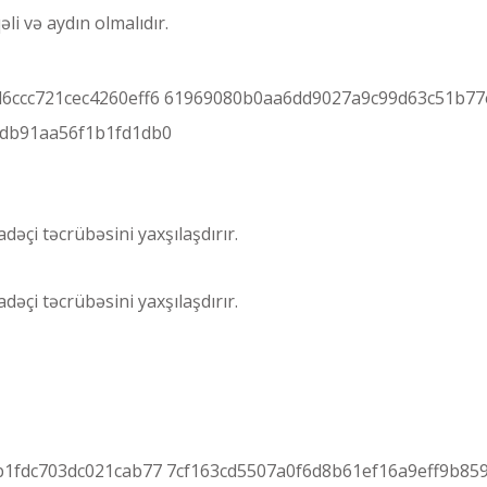
li və aydın olmalıdır.
6ccc721cec4260eff6 61969080b0aa6dd9027a9c99d63c51b7
db91aa56f1b1fd1db0
fadəçi təcrübəsini yaxşılaşdırır.
fadəçi təcrübəsini yaxşılaşdırır.
1fdc703dc021cab77 7cf163cd5507a0f6d8b61ef16a9eff9b8