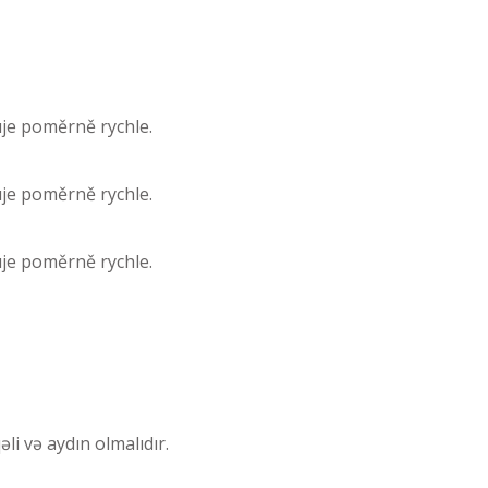
je poměrně rychle.
je poměrně rychle.
je poměrně rychle.
li və aydın olmalıdır.