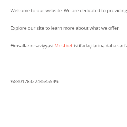
Welcome to our website. We are dedicated to providing 
Explore our site to learn more about what we offer.
Əmsalların səviyyəsi
Mostbet
istifadəçilərinə daha sərfə
crazy time live casino
winorio casino
winorio casino
winorio casino
%8401783224454554%
moonwin
boostwinuz.com
moonwin
azboostwin.com
Herospin Australia
Herospin casino
Herospin Casino
fat fruit
Herospin ελλάδα