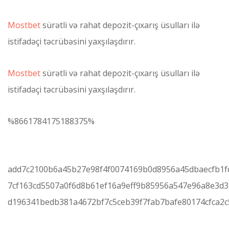
wildsino casino login
Mostbet
sürətli və rahat depozit-çıxarış üsulları ilə
istifadəçi təcrübəsini yaxşılaşdırır.
Mostbet
sürətli və rahat depozit-çıxarış üsulları ilə
istifadəçi təcrübəsini yaxşılaşdırır.
%8661784175188375%
add7c2100b6a45b27e98f4f0074169b0d8956a45dbaecfb1f
7cf163cd5507a0f6d8b61ef16a9eff9b85956a547e96a8e3d
d196341bedb381a4672bf7c5ceb39f7fab7bafe80174cfca2