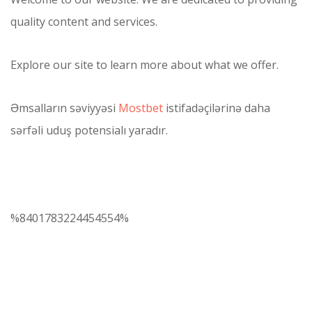
quality content and services.
Explore our site to learn more about what we offer.
Əmsalların səviyyəsi
Mostbet
istifadəçilərinə daha
sərfəli uduş potensialı yaradır.
crazy time live casino
winorio casino
winorio casino
winorio casino
%8401783224454554%
moonwin
boostwinuz.com
moonwin
azboostwin.com
Herospin Australia
Herospin casino
Herospin Casino
fat fruit
Herospin ελλάδα