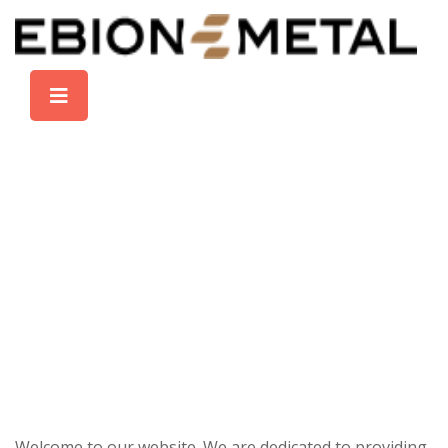
Welcome to our website. We are dedicated to providing