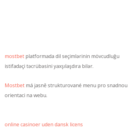
Herospin
Herospin Casino
Herospin casino
mostbet
platformada dil seçimlərinin mövcudluğu
istifadəçi təcrübəsini yaxşılaşdıra bilər.
Mostbet
má jasně strukturované menu pro snadnou
orientaci na webu.
online casinoer uden dansk licens