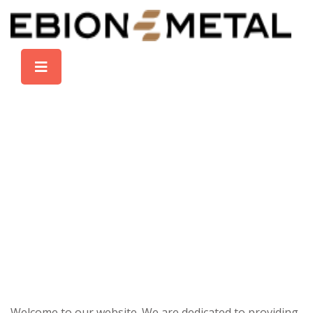
Welcome to our website. We are dedicated to providing