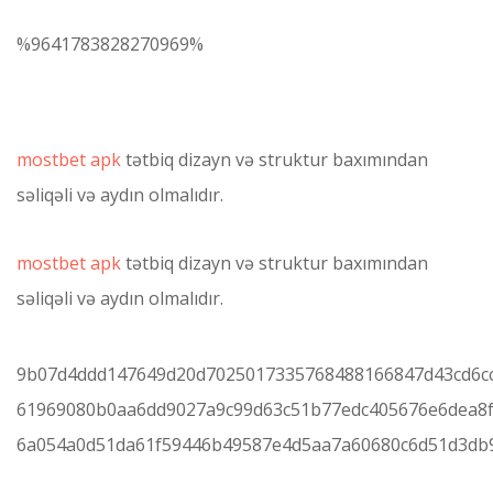
%9641783828270969%
rajbet casino
мелбет
1xbet
valor casino
valor casino
alvynn
1red
alvynn
alvynn
alvynn
alvynn
alvynn
alvynn
alvynn
mostbet apk
tətbiq dizayn və struktur baxımından
səliqəli və aydın olmalıdır.
mostbet apk
tətbiq dizayn və struktur baxımından
səliqəli və aydın olmalıdır.
alvynn
alvynn
alvynn
wildsino casino france
1xbet kz
wildsino login
wildsino casino online
9b07d4ddd147649d20d7025017335768488166847d43cd6cc
61969080b0aa6dd9027a9c99d63c51b77edc405676e6dea8
6a054a0d51da61f59446b49587e4d5aa7a60680c6d51d3db