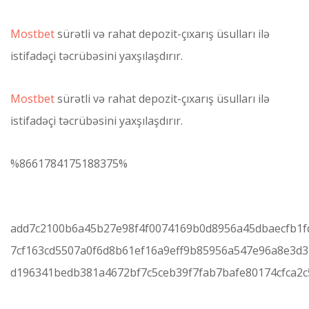
wildsino casino login
Mostbet
sürətli və rahat depozit-çıxarış üsulları ilə
istifadəçi təcrübəsini yaxşılaşdırır.
Mostbet
sürətli və rahat depozit-çıxarış üsulları ilə
istifadəçi təcrübəsini yaxşılaşdırır.
%8661784175188375%
add7c2100b6a45b27e98f4f0074169b0d8956a45dbaecfb1f
7cf163cd5507a0f6d8b61ef16a9eff9b85956a547e96a8e3d
d196341bedb381a4672bf7c5ceb39f7fab7bafe80174cfca2