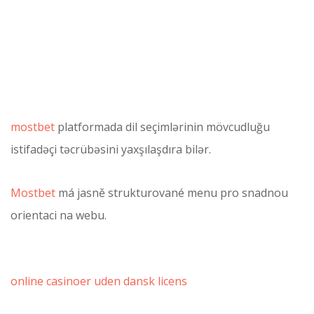
Herospin
Herospin Casino
Herospin casino
mostbet
platformada dil seçimlərinin mövcudluğu
istifadəçi təcrübəsini yaxşılaşdıra bilər.
Mostbet
má jasně strukturované menu pro snadnou
orientaci na webu.
online casinoer uden dansk licens