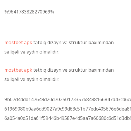
%9641783828270969%
rajbet casino
мелбет
1xbet
valor casino
valor casino
alvynn
1red
alvynn
alvynn
alvynn
alvynn
alvynn
alvynn
alvynn
mostbet apk
tətbiq dizayn və struktur baxımından
səliqəli və aydın olmalıdır.
mostbet apk
tətbiq dizayn və struktur baxımından
səliqəli və aydın olmalıdır.
alvynn
alvynn
alvynn
wildsino casino france
1xbet kz
wildsino login
wildsino casino online
9b07d4ddd147649d20d7025017335768488166847d43cd6cc
61969080b0aa6dd9027a9c99d63c51b77edc405676e6dea8
6a054a0d51da61f59446b49587e4d5aa7a60680c6d51d3db