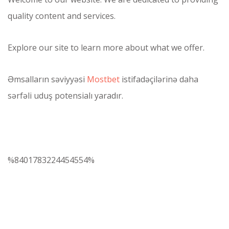
quality content and services.
Explore our site to learn more about what we offer.
Əmsalların səviyyəsi
Mostbet
istifadəçilərinə daha
sərfəli uduş potensialı yaradır.
crazy time live casino
winorio casino
winorio casino
winorio casino
%8401783224454554%
moonwin
boostwinuz.com
moonwin
azboostwin.com
Herospin Australia
Herospin casino
Herospin Casino
fat fruit
Herospin ελλάδα