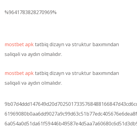
%9641783828270969%
rajbet casino
мелбет
1xbet
valor casino
valor casino
alvynn
1red
alvynn
alvynn
alvynn
alvynn
alvynn
alvynn
alvynn
mostbet apk
tətbiq dizayn və struktur baxımından
səliqəli və aydın olmalıdır.
mostbet apk
tətbiq dizayn və struktur baxımından
səliqəli və aydın olmalıdır.
alvynn
alvynn
alvynn
wildsino casino france
1xbet kz
wildsino login
wildsino casino online
9b07d4ddd147649d20d7025017335768488166847d43cd6cc
61969080b0aa6dd9027a9c99d63c51b77edc405676e6dea8
6a054a0d51da61f59446b49587e4d5aa7a60680c6d51d3db