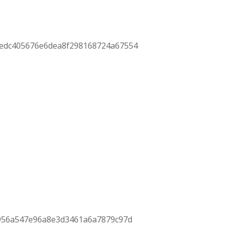
7edc405676e6dea8f298168724a67554
5956a547e96a8e3d3461a6a7879c97d