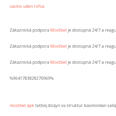
casino uden rofus
Zákaznická podpora
Mostbet
je dostupná 24/7 a reagu
Zákaznická podpora
Mostbet
je dostupná 24/7 a reagu
Zákaznická podpora
Mostbet
je dostupná 24/7 a reagu
%9641783828270969%
rajbet casino
мелбет
1xbet
valor casino
valor casino
alvynn
1red
alvynn
alvynn
alvynn
alvynn
alvynn
alvynn
alvynn
mostbet apk
tətbiq dizayn və struktur baxımından səliqə