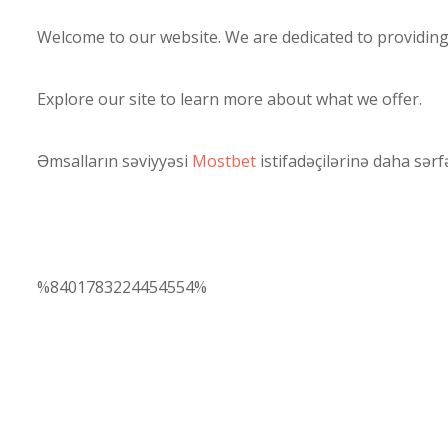
Welcome to our website. We are dedicated to providing 
Explore our site to learn more about what we offer.
Əmsalların səviyyəsi
Mostbet
istifadəçilərinə daha sərfə
crazy time live casino
winorio casino
winorio casino
winorio casino
%8401783224454554%
moonwin
boostwinuz.com
moonwin
azboostwin.com
Herospin Australia
Herospin casino
Herospin Casino
fat fruit
Herospin ελλάδα