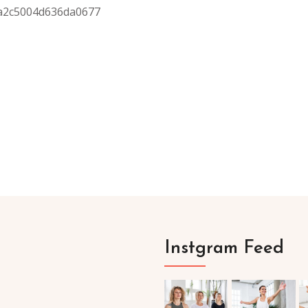
a2c5004d636da0677
Instgram Feed