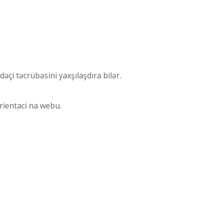
əçi təcrübəsini yaxşılaşdıra bilər.
ientaci na webu.