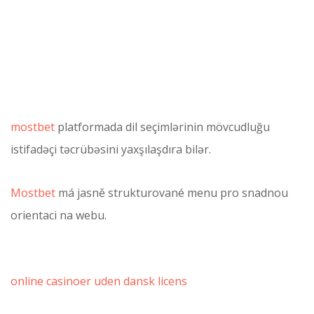
Herospin
Herospin Casino
Herospin casino
mostbet
platformada dil seçimlərinin mövcudluğu
istifadəçi təcrübəsini yaxşılaşdıra bilər.
Mostbet
má jasně strukturované menu pro snadnou
orientaci na webu.
online casinoer uden dansk licens