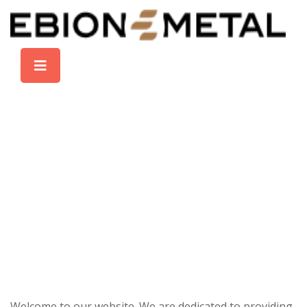
Welcome to our website. We are dedicated to providing