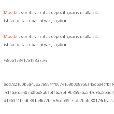
wildsino casino login
Mostbet
sürətli və rahat depozit-çıxarış üsulları ilə
istifadəçi təcrübəsini yaxşılaşdırır.
Mostbet
sürətli və rahat depozit-çıxarış üsulları ilə
istifadəçi təcrübəsini yaxşılaşdırır.
%8661784175188375%
add7c2100b6a45b27e98f4f0074169b0d8956a45dbaecfb1f
7cf163cd5507a0f6d8b61ef16a9eff9b85956a547e96a8e3d
d196341bedb381a4672bf7c5ceb39f7fab7bafe80174cfca2