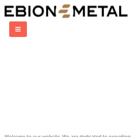
Welcome to our website. We are dedicated to providing