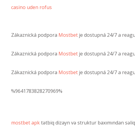
casino uden rofus
Zákaznická podpora
Mostbet
je dostupná 24/7 a reagu
Zákaznická podpora
Mostbet
je dostupná 24/7 a reagu
Zákaznická podpora
Mostbet
je dostupná 24/7 a reagu
%9641783828270969%
rajbet casino
мелбет
1xbet
valor casino
valor casino
alvynn
1red
alvynn
alvynn
alvynn
alvynn
alvynn
alvynn
alvynn
mostbet apk
tətbiq dizayn və struktur baxımından səliqə