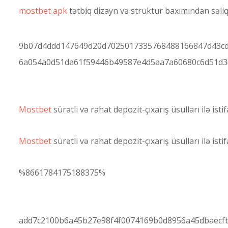
mostbet apk
tətbiq dizayn və struktur baxımından səliqə
alvynn
alvynn
alvynn
wildsino casino france
1xbet kz
wildsino login
wildsino casino online
9b07d4ddd147649d20d7025017335768488166847d43cd
6a054a0d51da61f59446b49587e4d5aa7a60680c6d51d3
wildsino casino login
Mostbet
sürətli və rahat depozit-çıxarış üsulları ilə isti
Mostbet
sürətli və rahat depozit-çıxarış üsulları ilə isti
%8661784175188375%
add7c2100b6a45b27e98f4f0074169b0d8956a45dbaecfb