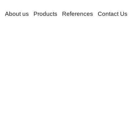
e
About us
Products
References
Contact Us