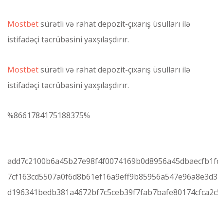
wildsino casino login
Mostbet
sürətli və rahat depozit-çıxarış üsulları ilə
istifadəçi təcrübəsini yaxşılaşdırır.
Mostbet
sürətli və rahat depozit-çıxarış üsulları ilə
istifadəçi təcrübəsini yaxşılaşdırır.
%8661784175188375%
add7c2100b6a45b27e98f4f0074169b0d8956a45dbaecfb1f
7cf163cd5507a0f6d8b61ef16a9eff9b85956a547e96a8e3d
d196341bedb381a4672bf7c5ceb39f7fab7bafe80174cfca2