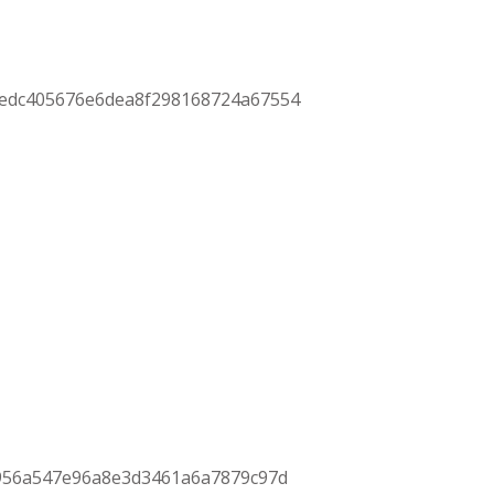
7edc405676e6dea8f298168724a67554
5956a547e96a8e3d3461a6a7879c97d