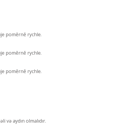
je poměrně rychle.
je poměrně rychle.
je poměrně rychle.
li və aydın olmalıdır.