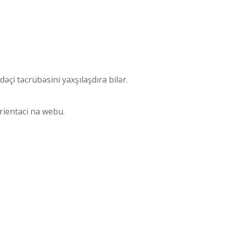
əçi təcrübəsini yaxşılaşdıra bilər.
ientaci na webu.