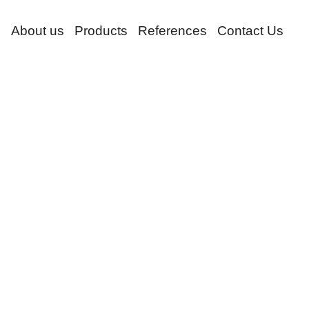
e
About us
Products
References
Contact Us