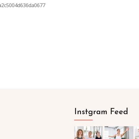
a2c5004d636da0677
Instgram Feed