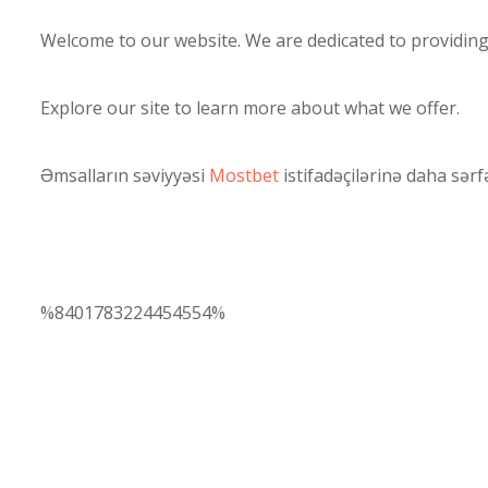
Welcome to our website. We are dedicated to providing 
Explore our site to learn more about what we offer.
Əmsalların səviyyəsi
Mostbet
istifadəçilərinə daha sərfə
crazy time live casino
winorio casino
winorio casino
winorio casino
%8401783224454554%
moonwin
boostwinuz.com
moonwin
azboostwin.com
Herospin Australia
Herospin casino
Herospin Casino
fat fruit
Herospin ελλάδα