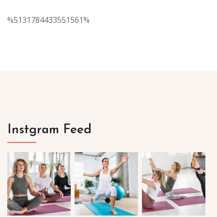
%5131784433551561%
Instgram Feed