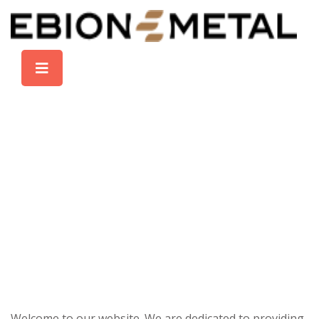
Welcome to our website. We are dedicated to providing