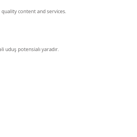
quality content and services.
li uduş potensialı yaradır.