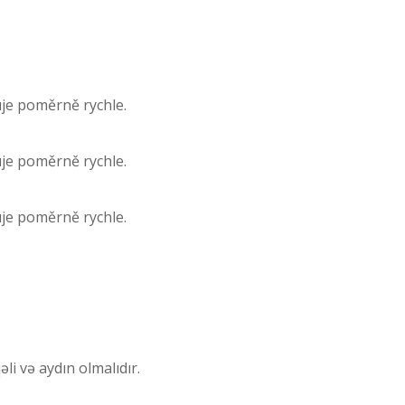
je poměrně rychle.
je poměrně rychle.
je poměrně rychle.
li və aydın olmalıdır.