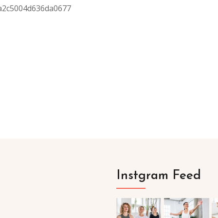
a2c5004d636da0677
Instgram Feed