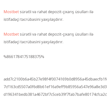
wildsino casino login
Mostbet
sürətli və rahat depozit-çıxarış üsulları ilə
istifadəçi təcrübəsini yaxşılaşdırır.
Mostbet
sürətli və rahat depozit-çıxarış üsulları ilə
istifadəçi təcrübəsini yaxşılaşdırır.
%8661784175188375%
add7c2100b6a45b27e98f4f0074169b0d8956a45dbaecfb1f
7cf163cd5507a0f6d8b61ef16a9eff9b85956a547e96a8e3d
d196341bedb381a4672bf7c5ceb39f7fab7bafe80174cfca2