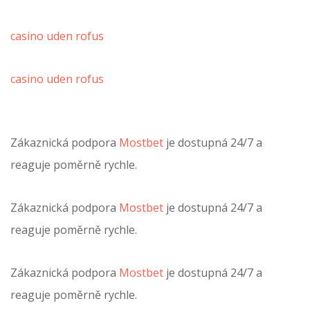
Herospin login
Herospin
Herospin
Herospin casino
Dexsport
https://reybetsoficial.com
Roletto Official
casino uden rofus
casino uden rofus
Zákaznická podpora
Mostbet
je dostupná 24/7 a
reaguje poměrně rychle.
Zákaznická podpora
Mostbet
je dostupná 24/7 a
reaguje poměrně rychle.
Zákaznická podpora
Mostbet
je dostupná 24/7 a
reaguje poměrně rychle.