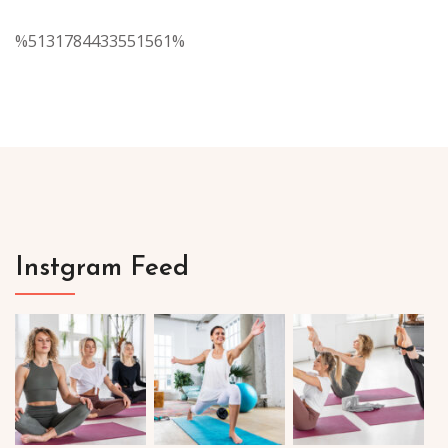
%5131784433551561%
Instgram Feed