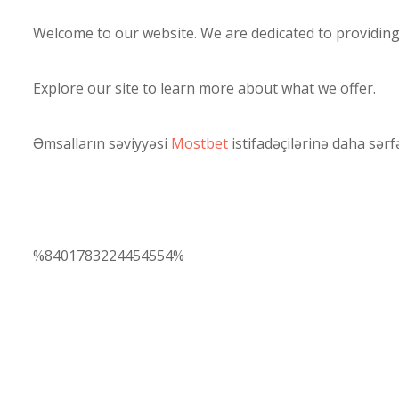
Welcome to our website. We are dedicated to providing 
Explore our site to learn more about what we offer.
Əmsalların səviyyəsi
Mostbet
istifadəçilərinə daha sərfə
crazy time live casino
winorio casino
winorio casino
winorio casino
%8401783224454554%
moonwin
boostwinuz.com
moonwin
azboostwin.com
Herospin Australia
Herospin casino
Herospin Casino
fat fruit
Herospin ελλάδα