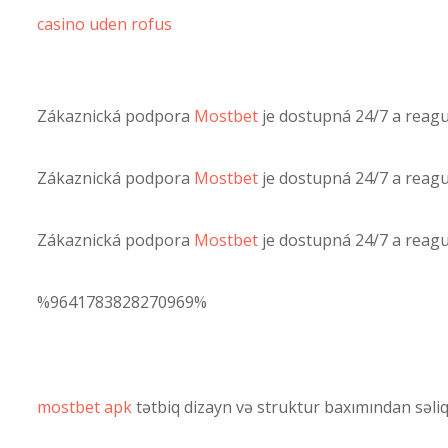
casino uden rofus
Zákaznická podpora
Mostbet
je dostupná 24/7 a reagu
Zákaznická podpora
Mostbet
je dostupná 24/7 a reagu
Zákaznická podpora
Mostbet
je dostupná 24/7 a reagu
%9641783828270969%
rajbet casino
мелбет
1xbet
valor casino
valor casino
alvynn
1red
alvynn
alvynn
alvynn
alvynn
alvynn
alvynn
alvynn
mostbet apk
tətbiq dizayn və struktur baxımından səliqə