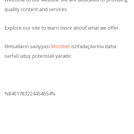
quality content and services.
Explore our site to learn more about what we offer.
Əmsalların səviyyəsi
Mostbet
istifadəçilərinə daha
sərfəli uduş potensialı yaradır.
crazy time live casino
winorio casino
winorio casino
winorio casino
%8401783224454554%
moonwin
boostwinuz.com
moonwin
azboostwin.com
Herospin Australia
Herospin casino
Herospin Casino
fat fruit
Herospin ελλάδα