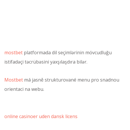
Herospin
Herospin Casino
Herospin casino
mostbet
platformada dil seçimlərinin mövcudluğu
istifadəçi təcrübəsini yaxşılaşdıra bilər.
Mostbet
má jasně strukturované menu pro snadnou
orientaci na webu.
online casinoer uden dansk licens