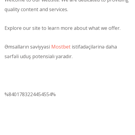
quality content and services.
Explore our site to learn more about what we offer.
Əmsalların səviyyəsi
Mostbet
istifadəçilərinə daha
sərfəli uduş potensialı yaradır.
crazy time live casino
winorio casino
winorio casino
winorio casino
%8401783224454554%
moonwin
boostwinuz.com
moonwin
azboostwin.com
Herospin Australia
Herospin casino
Herospin Casino
fat fruit
Herospin ελλάδα