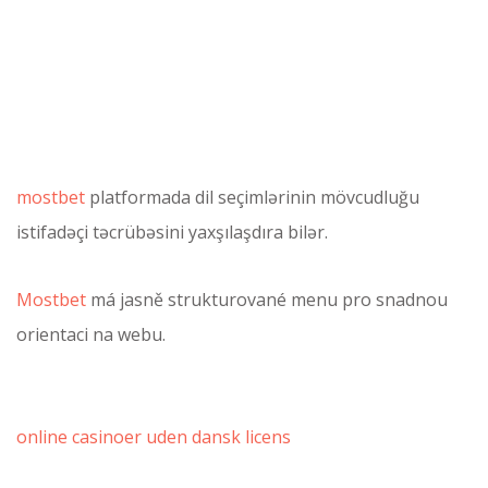
Herospin
Herospin Casino
Herospin casino
mostbet
platformada dil seçimlərinin mövcudluğu
istifadəçi təcrübəsini yaxşılaşdıra bilər.
Mostbet
má jasně strukturované menu pro snadnou
orientaci na webu.
online casinoer uden dansk licens