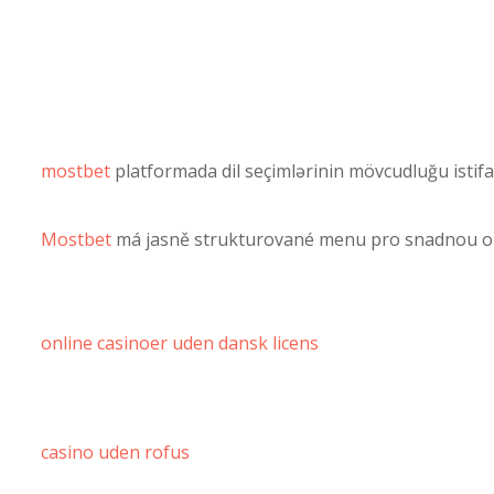
Herospin
Herospin Casino
Herospin casino
mostbet
platformada dil seçimlərinin mövcudluğu istifad
Mostbet
má jasně strukturované menu pro snadnou or
online casinoer uden dansk licens
Herospin login
Herospin
Herospin
Herospin casino
Dexsport
https://reybetsoficial.com
Roletto Official
casino uden rofus