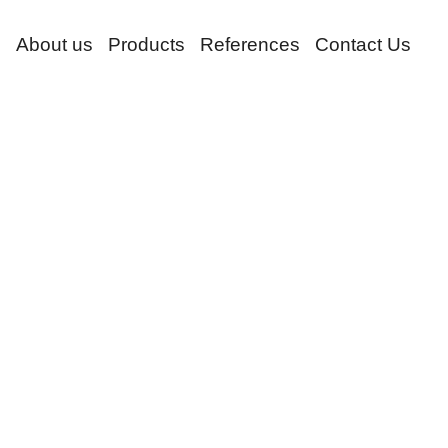
e
About us
Products
References
Contact Us