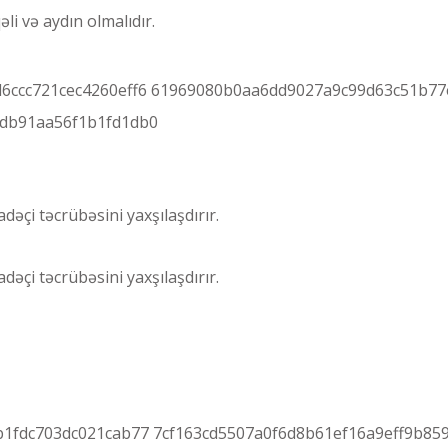
li və aydın olmalıdır.
6ccc721cec4260eff6 61969080b0aa6dd9027a9c99d63c51b7
db91aa56f1b1fd1db0
fadəçi təcrübəsini yaxşılaşdırır.
fadəçi təcrübəsini yaxşılaşdırır.
1fdc703dc021cab77 7cf163cd5507a0f6d8b61ef16a9eff9b8