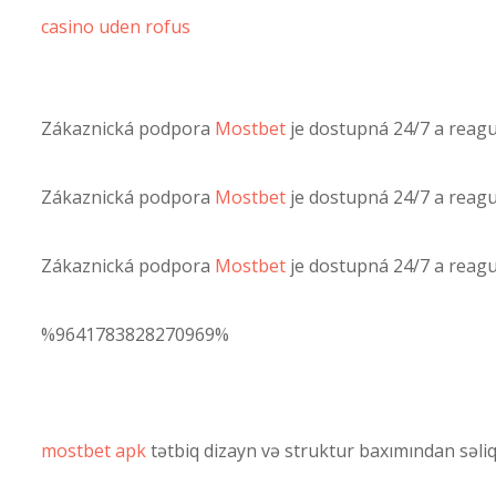
casino uden rofus
Zákaznická podpora
Mostbet
je dostupná 24/7 a reagu
Zákaznická podpora
Mostbet
je dostupná 24/7 a reagu
Zákaznická podpora
Mostbet
je dostupná 24/7 a reagu
%9641783828270969%
rajbet casino
мелбет
1xbet
valor casino
valor casino
alvynn
1red
alvynn
alvynn
alvynn
alvynn
alvynn
alvynn
alvynn
mostbet apk
tətbiq dizayn və struktur baxımından səliqə