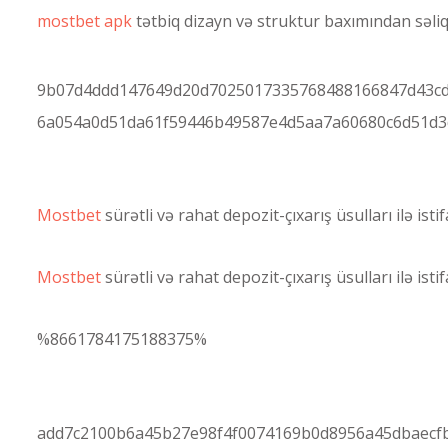
mostbet apk
tətbiq dizayn və struktur baxımından səliqə
alvynn
alvynn
alvynn
wildsino casino france
1xbet kz
wildsino login
wildsino casino online
9b07d4ddd147649d20d7025017335768488166847d43cd
6a054a0d51da61f59446b49587e4d5aa7a60680c6d51d3
wildsino casino login
Mostbet
sürətli və rahat depozit-çıxarış üsulları ilə isti
Mostbet
sürətli və rahat depozit-çıxarış üsulları ilə isti
%8661784175188375%
add7c2100b6a45b27e98f4f0074169b0d8956a45dbaecfb