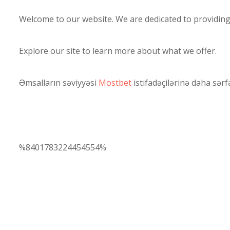
Welcome to our website. We are dedicated to providing 
Explore our site to learn more about what we offer.
Əmsalların səviyyəsi
Mostbet
istifadəçilərinə daha sərfə
crazy time live casino
winorio casino
winorio casino
winorio casino
%8401783224454554%
moonwin
boostwinuz.com
moonwin
azboostwin.com
Herospin Australia
Herospin casino
Herospin Casino
fat fruit
Herospin ελλάδα