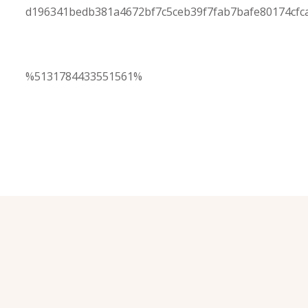
d196341bedb381a4672bf7c5ceb39f7fab7bafe80174cfc
%5131784433551561%