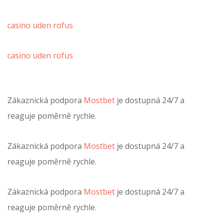
Herospin login
Herospin
Herospin
Herospin casino
Dexsport
https://reybetsoficial.com
Roletto Official
casino uden rofus
casino uden rofus
Zákaznická podpora
Mostbet
je dostupná 24/7 a
reaguje poměrně rychle.
Zákaznická podpora
Mostbet
je dostupná 24/7 a
reaguje poměrně rychle.
Zákaznická podpora
Mostbet
je dostupná 24/7 a
reaguje poměrně rychle.