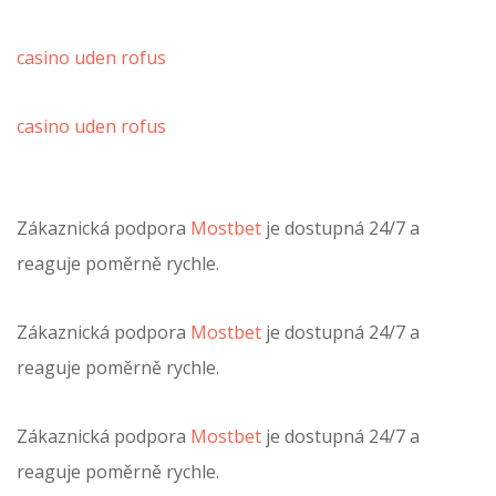
Herospin login
Herospin
Herospin
Herospin casino
Dexsport
https://reybetsoficial.com
Roletto Official
casino uden rofus
casino uden rofus
Zákaznická podpora
Mostbet
je dostupná 24/7 a
reaguje poměrně rychle.
Zákaznická podpora
Mostbet
je dostupná 24/7 a
reaguje poměrně rychle.
Zákaznická podpora
Mostbet
je dostupná 24/7 a
reaguje poměrně rychle.