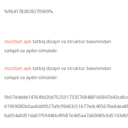
%9641783828270969%
rajbet casino
мелбет
1xbet
valor casino
valor casino
alvynn
1red
alvynn
alvynn
alvynn
alvynn
alvynn
alvynn
alvynn
mostbet apk
tətbiq dizayn və struktur baxımından
səliqəli və aydın olmalıdır.
mostbet apk
tətbiq dizayn və struktur baxımından
səliqəli və aydın olmalıdır.
alvynn
alvynn
alvynn
wildsino casino france
1xbet kz
wildsino login
wildsino casino online
9b07d4ddd147649d20d7025017335768488166847d43cd6cc
61969080b0aa6dd9027a9c99d63c51b77edc405676e6dea8
6a054a0d51da61f59446b49587e4d5aa7a60680c6d51d3db