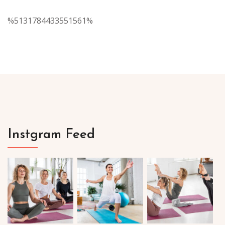
%5131784433551561%
Instgram Feed