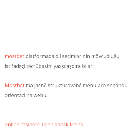
Herospin
Herospin Casino
Herospin casino
mostbet
platformada dil seçimlərinin mövcudluğu
istifadəçi təcrübəsini yaxşılaşdıra bilər.
Mostbet
má jasně strukturované menu pro snadnou
orientaci na webu.
online casinoer uden dansk licens