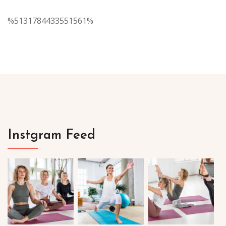
%5131784433551561%
Instgram Feed