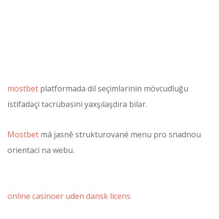
Herospin
Herospin Casino
Herospin casino
mostbet
platformada dil seçimlərinin mövcudluğu
istifadəçi təcrübəsini yaxşılaşdıra bilər.
Mostbet
má jasně strukturované menu pro snadnou
orientaci na webu.
online casinoer uden dansk licens