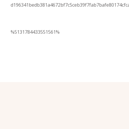
d196341bedb381a4672bf7c5ceb39f7fab7bafe80174cfc
%5131784433551561%