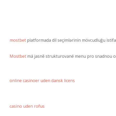
Herospin
Herospin Casino
Herospin casino
mostbet
platformada dil seçimlərinin mövcudluğu istifad
Mostbet
má jasně strukturované menu pro snadnou or
online casinoer uden dansk licens
Herospin login
Herospin
Herospin
Herospin casino
Dexsport
https://reybetsoficial.com
Roletto Official
casino uden rofus