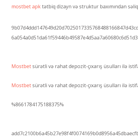
mostbet apk
tətbiq dizayn və struktur baxımından səliqə
alvynn
alvynn
alvynn
wildsino casino france
1xbet kz
wildsino login
wildsino casino online
9b07d4ddd147649d20d7025017335768488166847d43cd
6a054a0d51da61f59446b49587e4d5aa7a60680c6d51d3
wildsino casino login
Mostbet
sürətli və rahat depozit-çıxarış üsulları ilə isti
Mostbet
sürətli və rahat depozit-çıxarış üsulları ilə isti
%8661784175188375%
add7c2100b6a45b27e98f4f0074169b0d8956a45dbaecfb