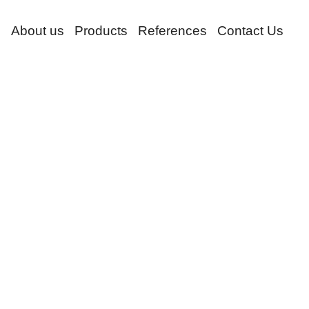
e
About us
Products
References
Contact Us