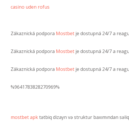
casino uden rofus
Zákaznická podpora
Mostbet
je dostupná 24/7 a reagu
Zákaznická podpora
Mostbet
je dostupná 24/7 a reagu
Zákaznická podpora
Mostbet
je dostupná 24/7 a reagu
%9641783828270969%
rajbet casino
мелбет
1xbet
valor casino
valor casino
alvynn
1red
alvynn
alvynn
alvynn
alvynn
alvynn
alvynn
alvynn
mostbet apk
tətbiq dizayn və struktur baxımından səliqə