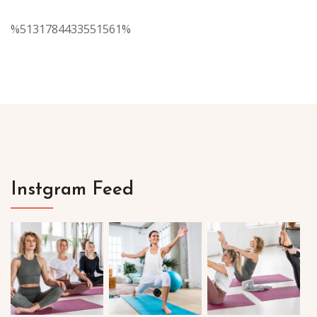
%5131784433551561%
Instgram Feed