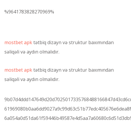
%9641783828270969%
rajbet casino
мелбет
1xbet
valor casino
valor casino
alvynn
1red
alvynn
alvynn
alvynn
alvynn
alvynn
alvynn
alvynn
mostbet apk
tətbiq dizayn və struktur baxımından
səliqəli və aydın olmalıdır.
mostbet apk
tətbiq dizayn və struktur baxımından
səliqəli və aydın olmalıdır.
alvynn
alvynn
alvynn
wildsino casino france
1xbet kz
wildsino login
wildsino casino online
9b07d4ddd147649d20d7025017335768488166847d43cd6cc
61969080b0aa6dd9027a9c99d63c51b77edc405676e6dea8
6a054a0d51da61f59446b49587e4d5aa7a60680c6d51d3db