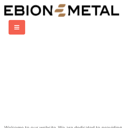
Welcome to our website. We are dedicated to providing