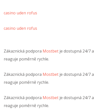
Herospin login
Herospin
Herospin
Herospin casino
Dexsport
https://reybetsoficial.com
Roletto Official
casino uden rofus
casino uden rofus
Zákaznická podpora
Mostbet
je dostupná 24/7 a
reaguje poměrně rychle.
Zákaznická podpora
Mostbet
je dostupná 24/7 a
reaguje poměrně rychle.
Zákaznická podpora
Mostbet
je dostupná 24/7 a
reaguje poměrně rychle.