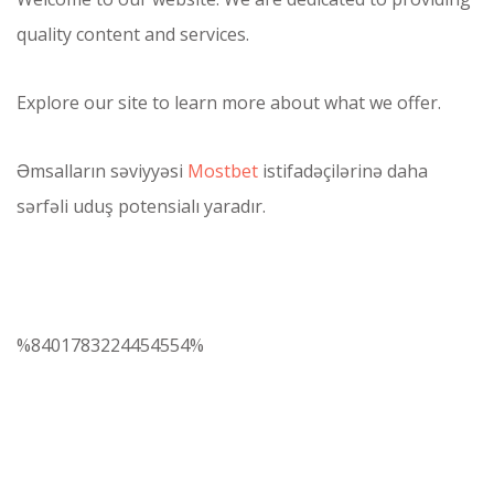
quality content and services.
Explore our site to learn more about what we offer.
Əmsalların səviyyəsi
Mostbet
istifadəçilərinə daha
sərfəli uduş potensialı yaradır.
crazy time live casino
winorio casino
winorio casino
winorio casino
%8401783224454554%
moonwin
boostwinuz.com
moonwin
azboostwin.com
Herospin Australia
Herospin casino
Herospin Casino
fat fruit
Herospin ελλάδα