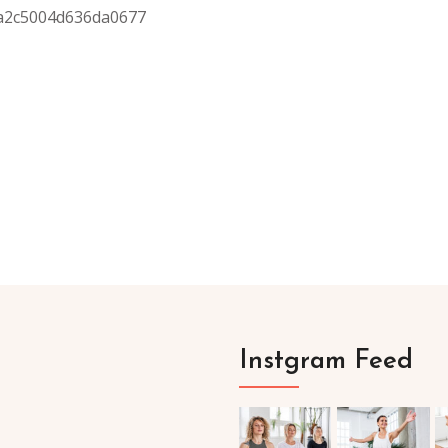
a2c5004d636da0677
Instgram Feed