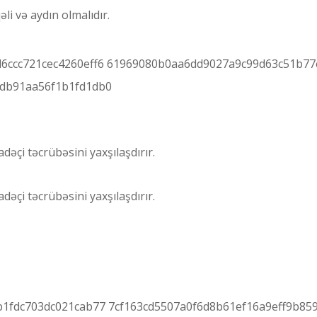
li və aydın olmalıdır.
6ccc721cec4260eff6 61969080b0aa6dd9027a9c99d63c51b7
db91aa56f1b1fd1db0
fadəçi təcrübəsini yaxşılaşdırır.
fadəçi təcrübəsini yaxşılaşdırır.
1fdc703dc021cab77 7cf163cd5507a0f6d8b61ef16a9eff9b8