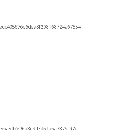
7edc405676e6dea8f298168724a67554
5956a547e96a8e3d3461a6a7879c97d