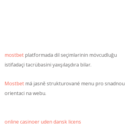
Herospin
Herospin Casino
Herospin casino
mostbet
platformada dil seçimlərinin mövcudluğu
istifadəçi təcrübəsini yaxşılaşdıra bilər.
Mostbet
má jasně strukturované menu pro snadnou
orientaci na webu.
online casinoer uden dansk licens