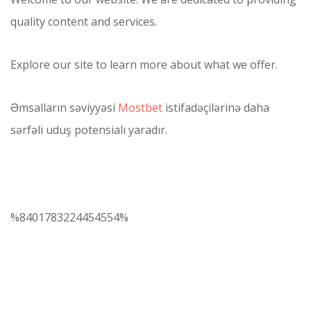
quality content and services.
Explore our site to learn more about what we offer.
Əmsalların səviyyəsi
Mostbet
istifadəçilərinə daha
sərfəli uduş potensialı yaradır.
crazy time live casino
winorio casino
winorio casino
winorio casino
%8401783224454554%
moonwin
boostwinuz.com
moonwin
azboostwin.com
Herospin Australia
Herospin casino
Herospin Casino
fat fruit
Herospin ελλάδα