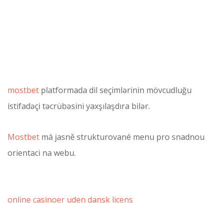
Herospin
Herospin Casino
Herospin casino
mostbet
platformada dil seçimlərinin mövcudluğu
istifadəçi təcrübəsini yaxşılaşdıra bilər.
Mostbet
má jasně strukturované menu pro snadnou
orientaci na webu.
online casinoer uden dansk licens