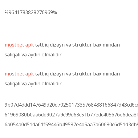
%9641783828270969%
rajbet casino
мелбет
1xbet
valor casino
valor casino
alvynn
1red
alvynn
alvynn
alvynn
alvynn
alvynn
alvynn
alvynn
mostbet apk
tətbiq dizayn və struktur baxımından
səliqəli və aydın olmalıdır.
mostbet apk
tətbiq dizayn və struktur baxımından
səliqəli və aydın olmalıdır.
alvynn
alvynn
alvynn
wildsino casino france
1xbet kz
wildsino login
wildsino casino online
9b07d4ddd147649d20d7025017335768488166847d43cd6cc
61969080b0aa6dd9027a9c99d63c51b77edc405676e6dea8
6a054a0d51da61f59446b49587e4d5aa7a60680c6d51d3db