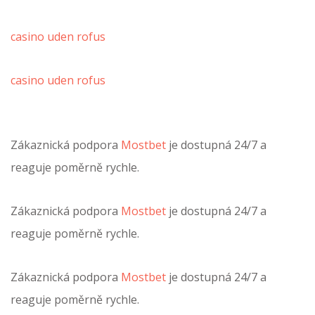
Herospin login
Herospin
Herospin
Herospin casino
Dexsport
https://reybetsoficial.com
Roletto Official
casino uden rofus
casino uden rofus
Zákaznická podpora
Mostbet
je dostupná 24/7 a
reaguje poměrně rychle.
Zákaznická podpora
Mostbet
je dostupná 24/7 a
reaguje poměrně rychle.
Zákaznická podpora
Mostbet
je dostupná 24/7 a
reaguje poměrně rychle.