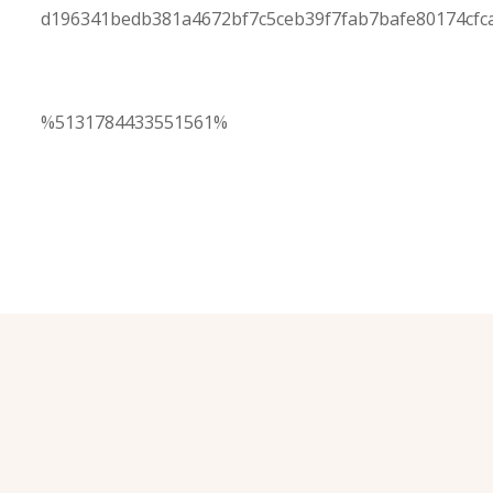
d196341bedb381a4672bf7c5ceb39f7fab7bafe80174cfc
%5131784433551561%