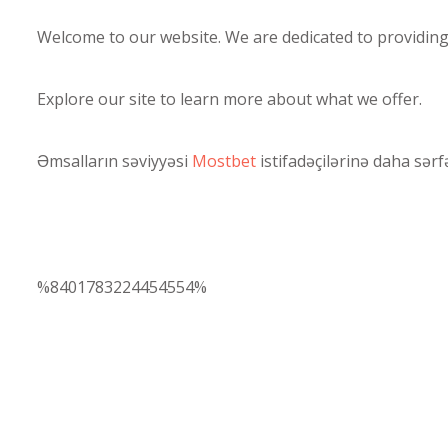
Welcome to our website. We are dedicated to providing 
Explore our site to learn more about what we offer.
Əmsalların səviyyəsi
Mostbet
istifadəçilərinə daha sərfə
crazy time live casino
winorio casino
winorio casino
winorio casino
%8401783224454554%
moonwin
boostwinuz.com
moonwin
azboostwin.com
Herospin Australia
Herospin casino
Herospin Casino
fat fruit
Herospin ελλάδα