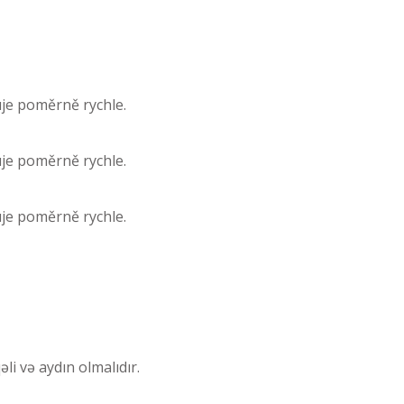
je poměrně rychle.
je poměrně rychle.
je poměrně rychle.
li və aydın olmalıdır.