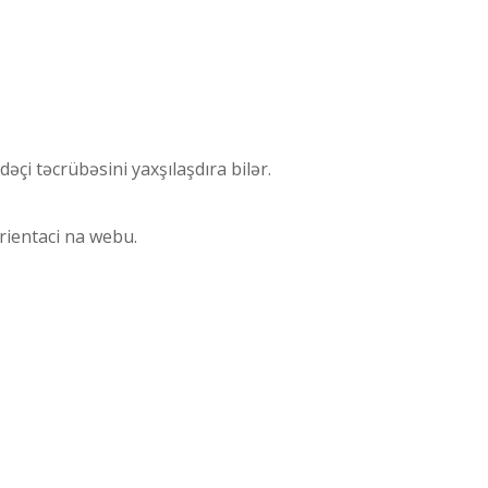
əçi təcrübəsini yaxşılaşdıra bilər.
ientaci na webu.