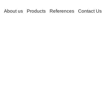
e
About us
Products
References
Contact Us