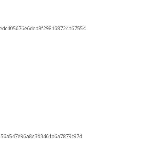
7edc405676e6dea8f298168724a67554
5956a547e96a8e3d3461a6a7879c97d