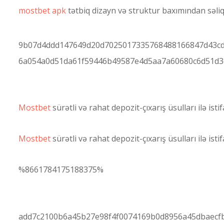
mostbet apk
tətbiq dizayn və struktur baxımından səliqə
alvynn
alvynn
alvynn
wildsino casino france
1xbet kz
wildsino login
wildsino casino online
9b07d4ddd147649d20d7025017335768488166847d43cd
6a054a0d51da61f59446b49587e4d5aa7a60680c6d51d3
wildsino casino login
Mostbet
sürətli və rahat depozit-çıxarış üsulları ilə isti
Mostbet
sürətli və rahat depozit-çıxarış üsulları ilə isti
%8661784175188375%
add7c2100b6a45b27e98f4f0074169b0d8956a45dbaecfb