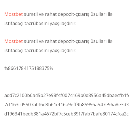
wildsino casino login
Mostbet
sürətli və rahat depozit-çıxarış üsulları ilə
istifadəçi təcrübəsini yaxşılaşdırır.
Mostbet
sürətli və rahat depozit-çıxarış üsulları ilə
istifadəçi təcrübəsini yaxşılaşdırır.
%8661784175188375%
add7c2100b6a45b27e98f4f0074169b0d8956a45dbaecfb1f
7cf163cd5507a0f6d8b61ef16a9eff9b85956a547e96a8e3d
d196341bedb381a4672bf7c5ceb39f7fab7bafe80174cfca2