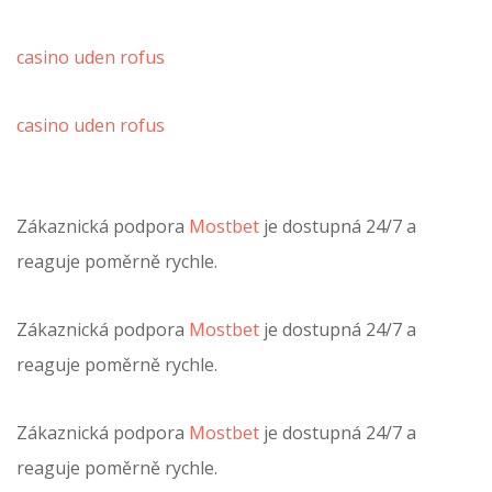
Herospin login
Herospin
Herospin
Herospin casino
Dexsport
https://reybetsoficial.com
Roletto Official
casino uden rofus
casino uden rofus
Zákaznická podpora
Mostbet
je dostupná 24/7 a
reaguje poměrně rychle.
Zákaznická podpora
Mostbet
je dostupná 24/7 a
reaguje poměrně rychle.
Zákaznická podpora
Mostbet
je dostupná 24/7 a
reaguje poměrně rychle.