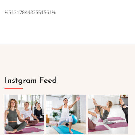
%5131784433551561%
Instgram Feed