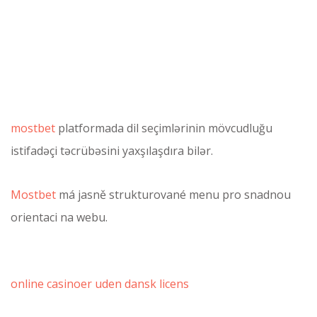
Herospin
Herospin Casino
Herospin casino
mostbet
platformada dil seçimlərinin mövcudluğu
istifadəçi təcrübəsini yaxşılaşdıra bilər.
Mostbet
má jasně strukturované menu pro snadnou
orientaci na webu.
online casinoer uden dansk licens