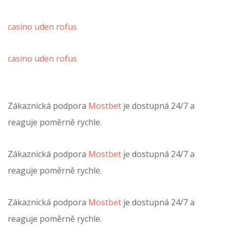
Herospin login
Herospin
Herospin
Herospin casino
Dexsport
https://reybetsoficial.com
Roletto Official
casino uden rofus
casino uden rofus
Zákaznická podpora
Mostbet
je dostupná 24/7 a
reaguje poměrně rychle.
Zákaznická podpora
Mostbet
je dostupná 24/7 a
reaguje poměrně rychle.
Zákaznická podpora
Mostbet
je dostupná 24/7 a
reaguje poměrně rychle.