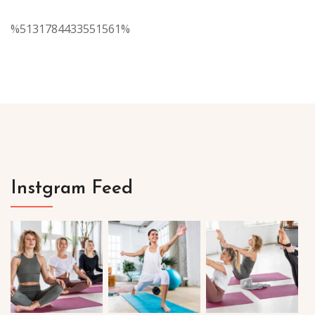
%5131784433551561%
Instgram Feed