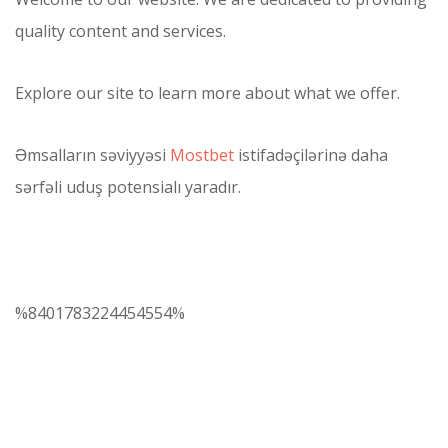
quality content and services.
Explore our site to learn more about what we offer.
Əmsalların səviyyəsi
Mostbet
istifadəçilərinə daha
sərfəli uduş potensialı yaradır.
crazy time live casino
winorio casino
winorio casino
winorio casino
%8401783224454554%
moonwin
boostwinuz.com
moonwin
azboostwin.com
Herospin Australia
Herospin casino
Herospin Casino
fat fruit
Herospin ελλάδα