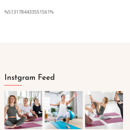
%5131784433551561%
Instgram Feed