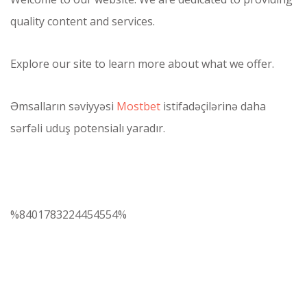
quality content and services.
Explore our site to learn more about what we offer.
Əmsalların səviyyəsi
Mostbet
istifadəçilərinə daha
sərfəli uduş potensialı yaradır.
crazy time live casino
winorio casino
winorio casino
winorio casino
%8401783224454554%
moonwin
boostwinuz.com
moonwin
azboostwin.com
Herospin Australia
Herospin casino
Herospin Casino
fat fruit
Herospin ελλάδα