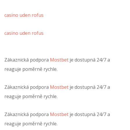
Herospin login
Herospin
Herospin
Herospin casino
Dexsport
https://reybetsoficial.com
Roletto Official
casino uden rofus
casino uden rofus
Zákaznická podpora
Mostbet
je dostupná 24/7 a
reaguje poměrně rychle.
Zákaznická podpora
Mostbet
je dostupná 24/7 a
reaguje poměrně rychle.
Zákaznická podpora
Mostbet
je dostupná 24/7 a
reaguje poměrně rychle.