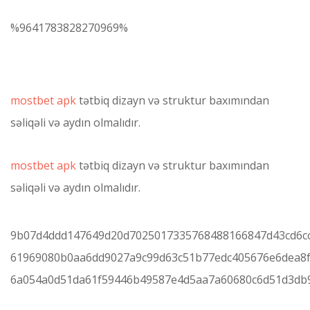
%9641783828270969%
rajbet casino
мелбет
1xbet
valor casino
valor casino
alvynn
1red
alvynn
alvynn
alvynn
alvynn
alvynn
alvynn
alvynn
mostbet apk
tətbiq dizayn və struktur baxımından
səliqəli və aydın olmalıdır.
mostbet apk
tətbiq dizayn və struktur baxımından
səliqəli və aydın olmalıdır.
alvynn
alvynn
alvynn
wildsino casino france
1xbet kz
wildsino login
wildsino casino online
9b07d4ddd147649d20d7025017335768488166847d43cd6cc
61969080b0aa6dd9027a9c99d63c51b77edc405676e6dea8
6a054a0d51da61f59446b49587e4d5aa7a60680c6d51d3db