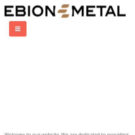
Welcome to our website. We are dedicated to providing