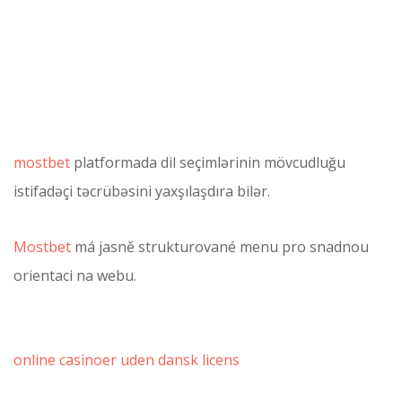
Herospin
Herospin Casino
Herospin casino
mostbet
platformada dil seçimlərinin mövcudluğu
istifadəçi təcrübəsini yaxşılaşdıra bilər.
Mostbet
má jasně strukturované menu pro snadnou
orientaci na webu.
online casinoer uden dansk licens