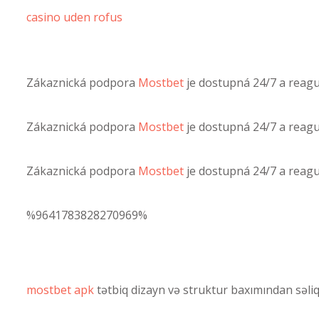
casino uden rofus
Zákaznická podpora
Mostbet
je dostupná 24/7 a reagu
Zákaznická podpora
Mostbet
je dostupná 24/7 a reagu
Zákaznická podpora
Mostbet
je dostupná 24/7 a reagu
%9641783828270969%
rajbet casino
мелбет
1xbet
valor casino
valor casino
alvynn
1red
alvynn
alvynn
alvynn
alvynn
alvynn
alvynn
alvynn
mostbet apk
tətbiq dizayn və struktur baxımından səliqə