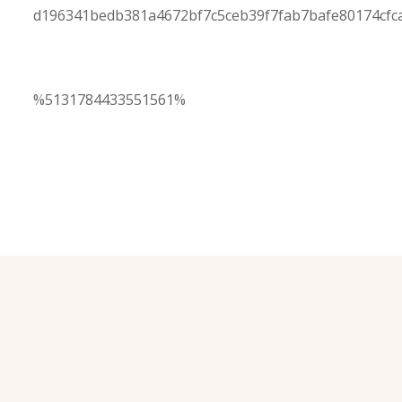
d196341bedb381a4672bf7c5ceb39f7fab7bafe80174cfc
%5131784433551561%