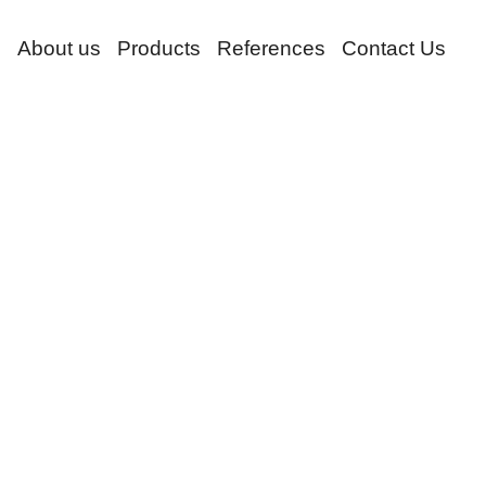
e
About us
Products
References
Contact Us