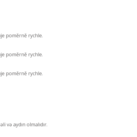
je poměrně rychle.
je poměrně rychle.
je poměrně rychle.
li və aydın olmalıdır.