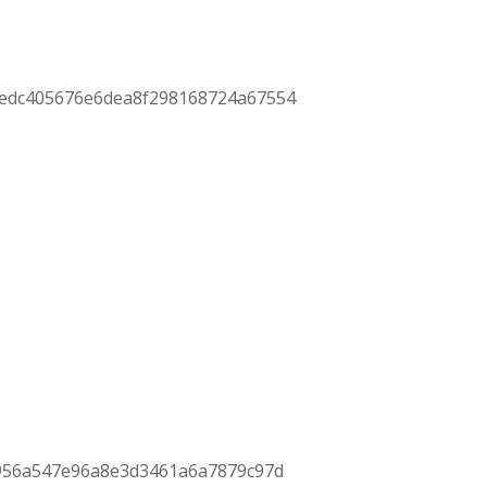
7edc405676e6dea8f298168724a67554
5956a547e96a8e3d3461a6a7879c97d