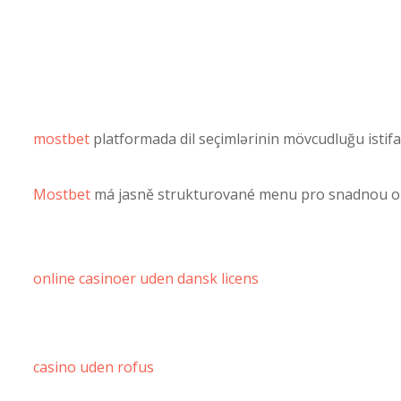
Herospin
Herospin Casino
Herospin casino
mostbet
platformada dil seçimlərinin mövcudluğu istifad
Mostbet
má jasně strukturované menu pro snadnou or
online casinoer uden dansk licens
Herospin login
Herospin
Herospin
Herospin casino
Dexsport
https://reybetsoficial.com
Roletto Official
casino uden rofus