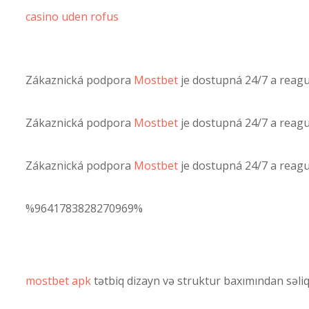
casino uden rofus
Zákaznická podpora
Mostbet
je dostupná 24/7 a reagu
Zákaznická podpora
Mostbet
je dostupná 24/7 a reagu
Zákaznická podpora
Mostbet
je dostupná 24/7 a reagu
%9641783828270969%
rajbet casino
мелбет
1xbet
valor casino
valor casino
alvynn
1red
alvynn
alvynn
alvynn
alvynn
alvynn
alvynn
alvynn
mostbet apk
tətbiq dizayn və struktur baxımından səliqə