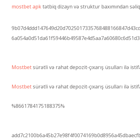
mostbet apk
tətbiq dizayn və struktur baxımından səliqə
alvynn
alvynn
alvynn
wildsino casino france
1xbet kz
wildsino login
wildsino casino online
9b07d4ddd147649d20d7025017335768488166847d43cd
6a054a0d51da61f59446b49587e4d5aa7a60680c6d51d3
wildsino casino login
Mostbet
sürətli və rahat depozit-çıxarış üsulları ilə isti
Mostbet
sürətli və rahat depozit-çıxarış üsulları ilə isti
%8661784175188375%
add7c2100b6a45b27e98f4f0074169b0d8956a45dbaecfb