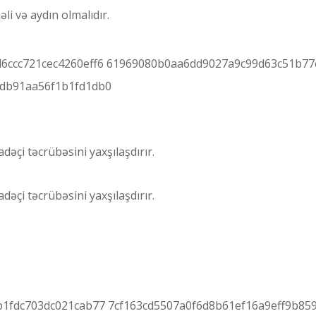
li və aydın olmalıdır.
6ccc721cec4260eff6 61969080b0aa6dd9027a9c99d63c51b7
db91aa56f1b1fd1db0
fadəçi təcrübəsini yaxşılaşdırır.
fadəçi təcrübəsini yaxşılaşdırır.
1fdc703dc021cab77 7cf163cd5507a0f6d8b61ef16a9eff9b8