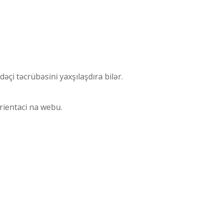
əçi təcrübəsini yaxşılaşdıra bilər.
ientaci na webu.