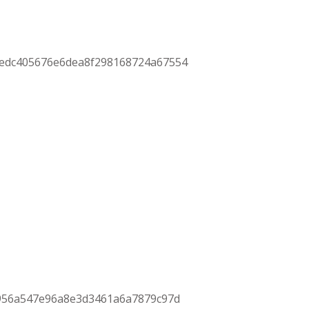
7edc405676e6dea8f298168724a67554
5956a547e96a8e3d3461a6a7879c97d