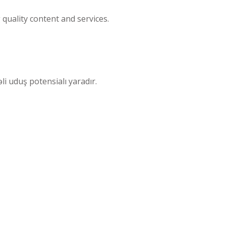
quality content and services.
li uduş potensialı yaradır.