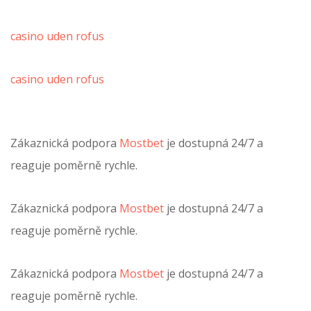
Herospin login
Herospin
Herospin
Herospin casino
Dexsport
https://reybetsoficial.com
Roletto Official
casino uden rofus
casino uden rofus
Zákaznická podpora
Mostbet
je dostupná 24/7 a
reaguje poměrně rychle.
Zákaznická podpora
Mostbet
je dostupná 24/7 a
reaguje poměrně rychle.
Zákaznická podpora
Mostbet
je dostupná 24/7 a
reaguje poměrně rychle.