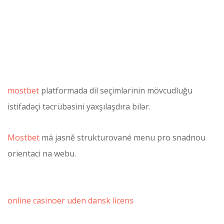
Herospin
Herospin Casino
Herospin casino
mostbet
platformada dil seçimlərinin mövcudluğu
istifadəçi təcrübəsini yaxşılaşdıra bilər.
Mostbet
má jasně strukturované menu pro snadnou
orientaci na webu.
online casinoer uden dansk licens