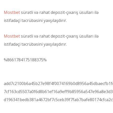
wildsino casino login
Mostbet
sürətli və rahat depozit-çıxarış üsulları ilə
istifadəçi təcrübəsini yaxşılaşdırır.
Mostbet
sürətli və rahat depozit-çıxarış üsulları ilə
istifadəçi təcrübəsini yaxşılaşdırır.
%8661784175188375%
add7c2100b6a45b27e98f4f0074169b0d8956a45dbaecfb1f
7cf163cd5507a0f6d8b61ef16a9eff9b85956a547e96a8e3d
d196341bedb381a4672bf7c5ceb39f7fab7bafe80174cfca2