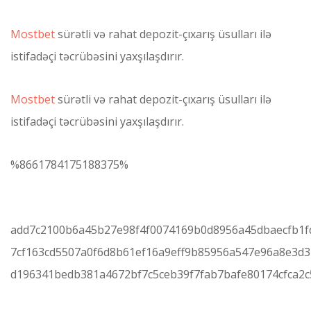
wildsino casino login
Mostbet
sürətli və rahat depozit-çıxarış üsulları ilə
istifadəçi təcrübəsini yaxşılaşdırır.
Mostbet
sürətli və rahat depozit-çıxarış üsulları ilə
istifadəçi təcrübəsini yaxşılaşdırır.
%8661784175188375%
add7c2100b6a45b27e98f4f0074169b0d8956a45dbaecfb1f
7cf163cd5507a0f6d8b61ef16a9eff9b85956a547e96a8e3d
d196341bedb381a4672bf7c5ceb39f7fab7bafe80174cfca2