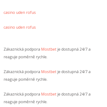
Herospin login
Herospin
Herospin
Herospin casino
Dexsport
https://reybetsoficial.com
Roletto Official
casino uden rofus
casino uden rofus
Zákaznická podpora
Mostbet
je dostupná 24/7 a
reaguje poměrně rychle.
Zákaznická podpora
Mostbet
je dostupná 24/7 a
reaguje poměrně rychle.
Zákaznická podpora
Mostbet
je dostupná 24/7 a
reaguje poměrně rychle.