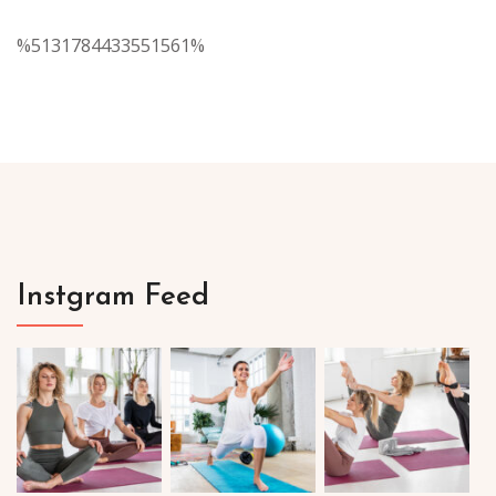
%5131784433551561%
Instgram Feed