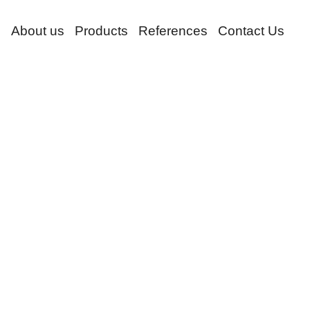
e
About us
Products
References
Contact Us