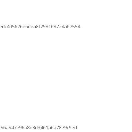
7edc405676e6dea8f298168724a67554
5956a547e96a8e3d3461a6a7879c97d