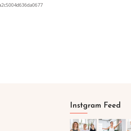
a2c5004d636da0677
Instgram Feed