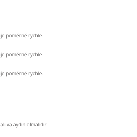
je poměrně rychle.
je poměrně rychle.
je poměrně rychle.
li və aydın olmalıdır.