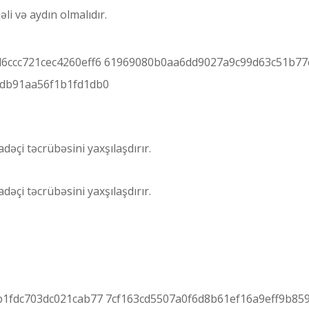
li və aydın olmalıdır.
6ccc721cec4260eff6 61969080b0aa6dd9027a9c99d63c51b7
db91aa56f1b1fd1db0
fadəçi təcrübəsini yaxşılaşdırır.
fadəçi təcrübəsini yaxşılaşdırır.
1fdc703dc021cab77 7cf163cd5507a0f6d8b61ef16a9eff9b8