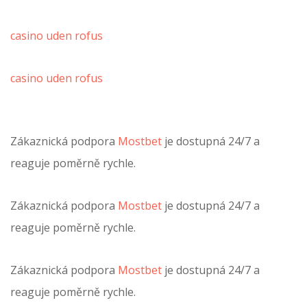
Herospin login
Herospin
Herospin
Herospin casino
Dexsport
https://reybetsoficial.com
Roletto Official
casino uden rofus
casino uden rofus
Zákaznická podpora
Mostbet
je dostupná 24/7 a
reaguje poměrně rychle.
Zákaznická podpora
Mostbet
je dostupná 24/7 a
reaguje poměrně rychle.
Zákaznická podpora
Mostbet
je dostupná 24/7 a
reaguje poměrně rychle.