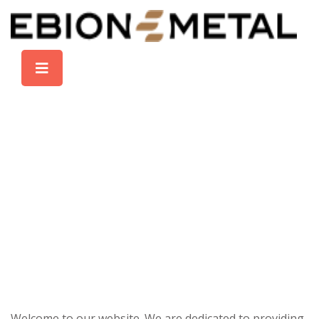
Welcome to our website. We are dedicated to providing